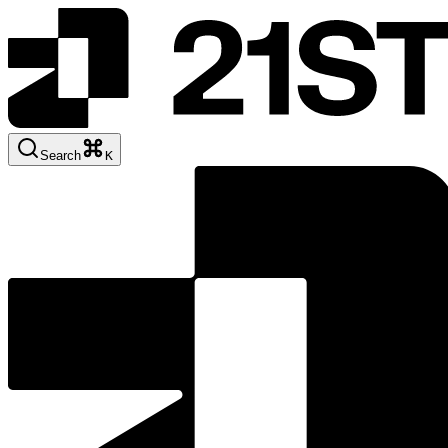
Search
K