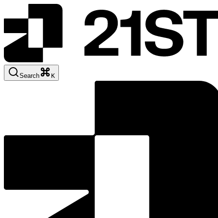
Search
K