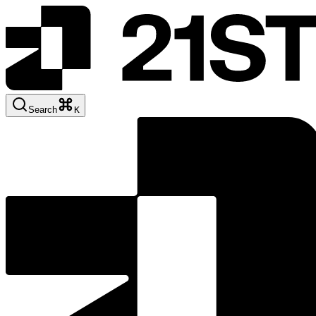
Search
K