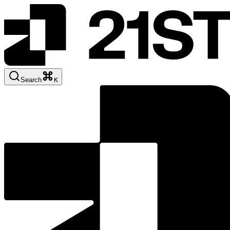
Search
K