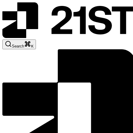
Search
K