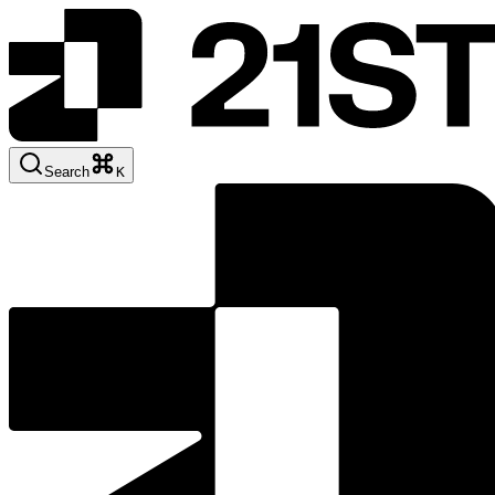
Search
K