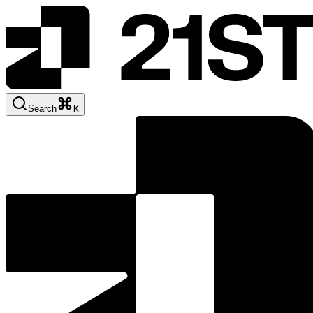
Search
K