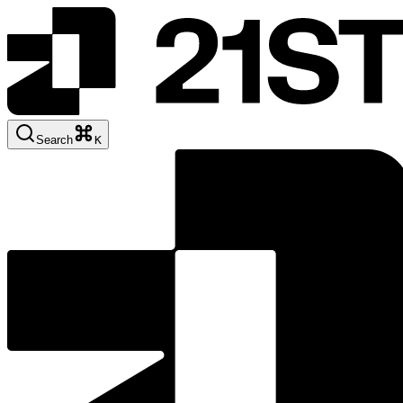
Search
K