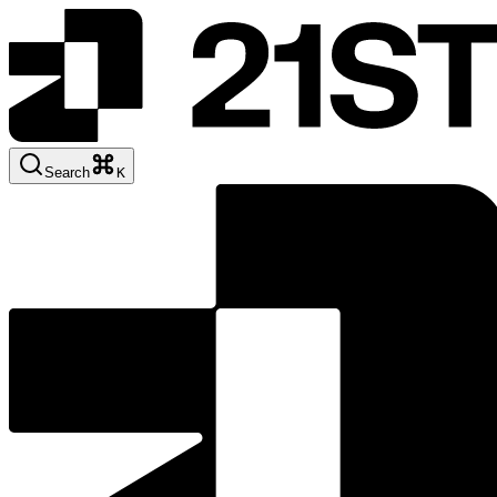
Search
K