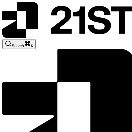
Search
K