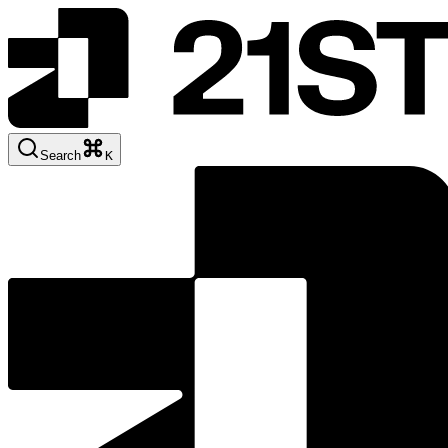
Search
K